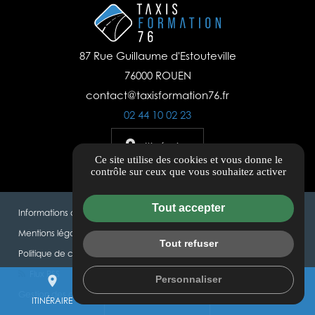
87 Rue Guillaume d'Estouteville
76000 ROUEN
contact@taxisformation76.fr
02 44 10 02 23
Itinéraire
Ce site utilise des cookies et vous donne le
contrôle sur ceux que vous souhaitez activer
Tout accepter
Informations complémentaires
Mentions légales
Tout refuser
Politique de confidentialité
Flux RSS
Personnaliser
place
mail
call
Gestion des cookies
ITINÉRAIRE
CONTACTEZ-NOUS
02 44 10 02 23